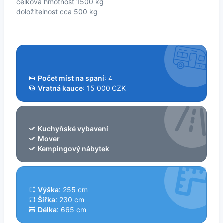
celková hmotnost 1500 kg
doložitelnost cca 500 kg
Počet míst na spaní
: 4
Vratná kauce
: 15 000 CZK
Kuchyňské vybavení
Mover
Kempingový nábytek
Výška
: 255 cm
Šířka
: 230 cm
Délka
: 665 cm