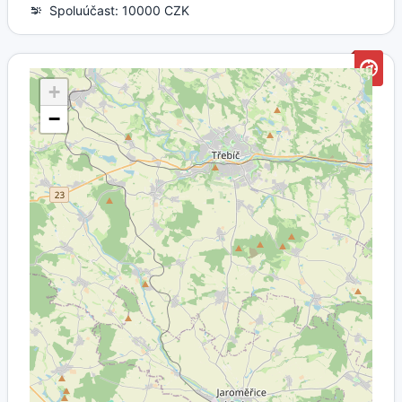
Spoluúčast: 10000 CZK
+
−