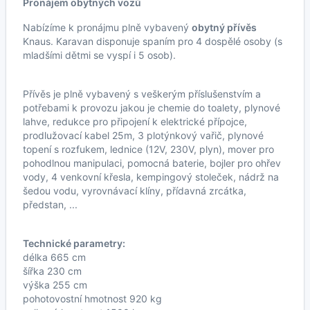
Pronájem obytných vozů
Nabízíme k pronájmu plně vybavený
obytný přívěs
Knaus. Karavan disponuje spaním pro 4 dospělé osoby (s
mladšími dětmi se vyspí i 5 osob).
Přívěs je plně vybavený s veškerým příslušenstvím a
potřebami k provozu jakou je chemie do toalety, plynové
lahve, redukce pro připojení k elektrické přípojce,
prodlužovací kabel 25m, 3 plotýnkový vařič, plynové
topení s rozfukem, lednice (12V, 230V, plyn), mover pro
pohodlnou manipulaci, pomocná baterie, bojler pro ohřev
vody, 4 venkovní křesla, kempingový stoleček, nádrž na
šedou vodu, vyrovnávací klíny, přídavná zrcátka,
předstan, ...
Technické parametry:
délka 665 cm
šířka 230 cm
výška 255 cm
pohotovostní hmotnost 920 kg