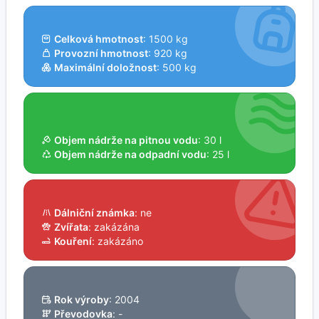
Celková hmotnost
: 1500 kg
Provozní hmotnost
: 920 kg
Maximální doložnost
: 500 kg
Objem nádrže na pitnou vodu
: 30 l
Objem nádrže na odpadní vodu
: 25 l
Dálniční známka
: ne
Zvířata
: zakázána
Kouření
: zakázáno
Rok výroby
: 2004
Převodovka
: -