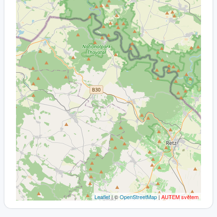
Leaflet
| ©
OpenStreetMap
|
AUTEM světem