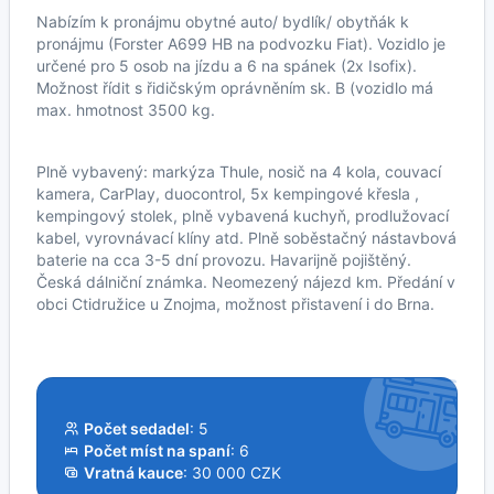
Nabízím k pronájmu obytné auto/ bydlík/ obytňák k
pronájmu (Forster A699 HB na podvozku Fiat). Vozidlo je
určené pro 5 osob na jízdu a 6 na spánek (2x Isofix).
Možnost řídit s řidičským oprávněním sk. B (vozidlo má
max. hmotnost 3500 kg.
Plně vybavený: markýza Thule, nosič na 4 kola, couvací
kamera, CarPlay, duocontrol, 5x kempingové křesla ,
kempingový stolek, plně vybavená kuchyň, prodlužovací
kabel, vyrovnávací klíny atd. Plně soběstačný nástavbová
baterie na cca 3-5 dní provozu. Havarijně pojištěný.
Česká dálniční známka. Neomezený nájezd km. Předání v
obci Ctidružice u Znojma, možnost přistavení i do Brna.
Počet sedadel
: 5
Počet míst na spaní
: 6
Vratná kauce
: 30 000 CZK