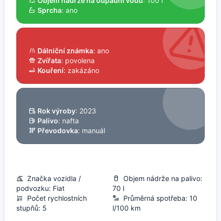
Objem nádrže na odpadní vodu
: 100 l
Sprcha
: ano
Dálniční známka
: ano
Zvířata
: povolena
Kouření
: zakázáno
Rok výroby
: 2023
Palivo
: nafta
Převodovka
: manuál
Značka vozidla /
Objem nádrže na palivo:
podvozku: Fiat
70 l
Počet rychlostních
Průměrná spotřeba: 10
stupňů: 5
l/100 km