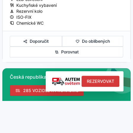
Kuchyňské vybavení
Rezervní kolo
ISO-FIX
Chemické WC
Doporučit
Do oblíbených
Porovnat
Česká republika
REZERVOVAT
285 VOZIDEL K PRONÁJMU
897 MÍST K NAVŠTÍVENÍ
Campervan