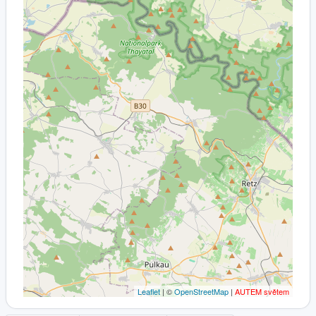
Leaflet
| ©
OpenStreetMap
|
AUTEM světem