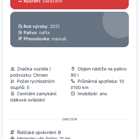
Kouření
: zakázáno
Rok výroby
: 2021
Palivo
: nafta
Převodovka
: manuál
Značka vozidla /
Objem nádrže na palivo:
podvozku: Citroen
90 l
Počet rychlostních
Průměrná spotřeba: 10
stupňů: 5
l/100 km
Centrální zamykání:
Imobilizér: ano
dálkové ovládání
OMEZENÍ
Řidičské oprávnění: B
Minimální věk řidiče: 21 let