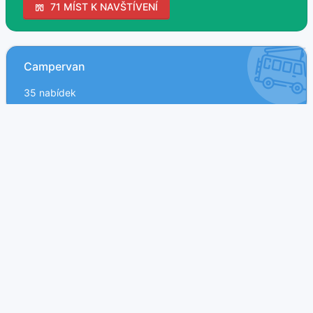
71 MÍST K NAVŠTÍVENÍ
Campervan
35 nabídek
Obytné MPV
4 nabídek
Obytný vůz
142 nabídek
Obytný přívěs
37 nabídek