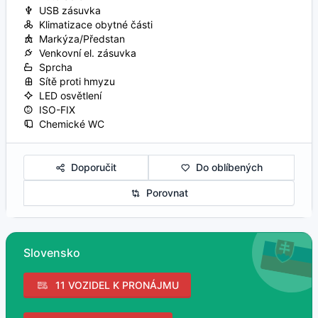
USB zásuvka
Klimatizace obytné části
Markýza/Předstan
Venkovní el. zásuvka
Sprcha
Sítě proti hmyzu
LED osvětlení
ISO-FIX
Chemické WC
Doporučit
Do oblíbených
Porovnat
Slovensko
11 VOZIDEL K PRONÁJMU