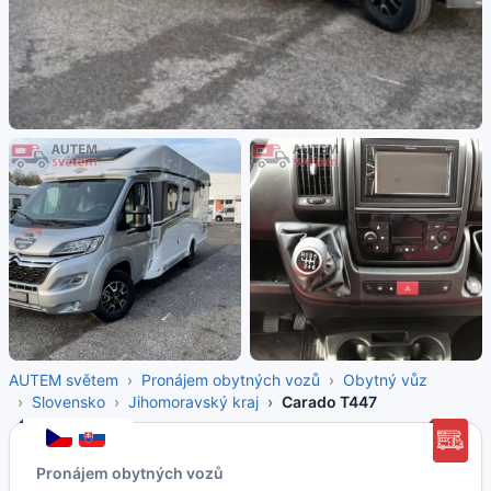
AUTEM světem
Pronájem obytných vozů
Obytný vůz
Slovensko
Jihomoravský kraj
Carado T447
Pronájem obytných vozů