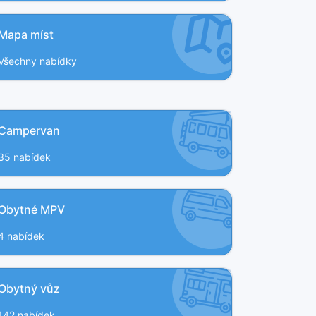
Mapa míst
Všechny nabídky
Campervan
35 nabídek
Obytné MPV
4 nabídek
Obytný vůz
142 nabídek