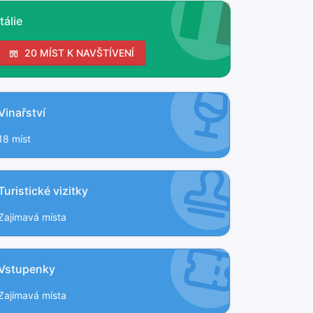
Itálie
20 MÍST K NAVŠTÍVENÍ
Vinařství
18 míst
Turistické vizitky
Zajímavá místa
Vstupenky
Zajímavá místa