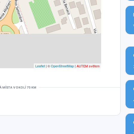
Leaflet
| ©
OpenStreetMap
|
AUTEM světem
Á MÍSTA V OKOLÍ 75 KM