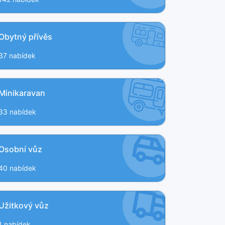
Obytný přívěs
37 nabídek
Minikaravan
33 nabídek
Osobní vůz
40 nabídek
Užitkový vůz
1 nabídek