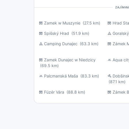
ZAJÍMAV
Zamek w Muszynie
(27.5 km)
Hrad St
Spišský Hrad
(51.9 km)
Goralský
Camping Dunajec
(63.3 km)
Zámek M
Zamek Dunajec w Niedzicy
Aqua ci
(69.5 km)
Palcmanská Maša
(83.3 km)
Dobšins
(87.1 km)
Füzér Vára
(88.8 km)
Zámek Be