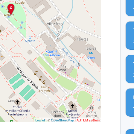
Leaflet
| ©
OpenStreetMap
|
AUTEM světem