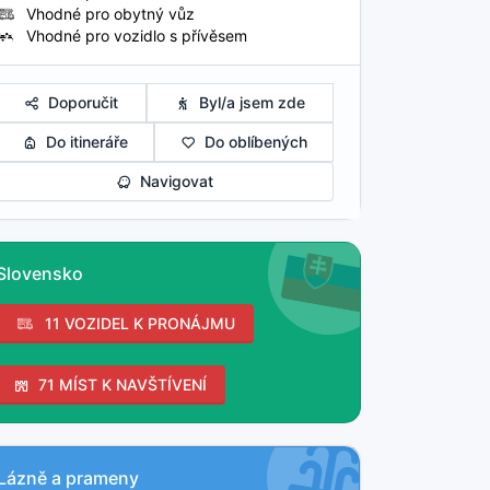
Vhodné pro obytný vůz
Vhodné pro vozidlo s přívěsem
Doporučit
Byl/a jsem zde
Do itineráře
Do oblíbených
Navigovat
Slovensko
11 VOZIDEL K PRONÁJMU
71 MÍST K NAVŠTÍVENÍ
Lázně a prameny