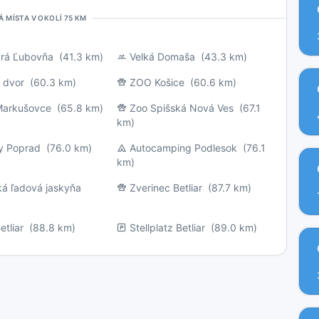
Á MÍSTA V OKOLÍ 75 KM
ará Ľubovňa
(41.3 km)
Velká Domaša
(43.3 km)
 dvor
(60.3 km)
ZOO Košice
(60.6 km)
arkušovce
(65.8 km)
Zoo Spišská Nová Ves
(67.1
km)
ty Poprad
(76.0 km)
Autocamping Podlesok
(76.1
km)
ká ľadová jaskyňa
Zverinec Betliar
(87.7 km)
tliar
(88.8 km)
Stellplatz Betliar
(89.0 km)