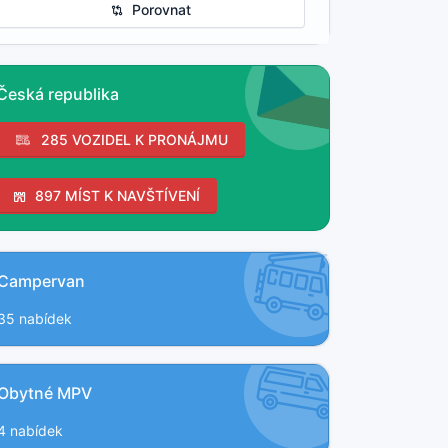
Porovnat
Česká republika
285 VOZIDEL K PRONÁJMU
897 MÍST K NAVŠTÍVENÍ
Campervan
35 nabídek
Obytné MPV
4 nabídek