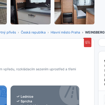
tný přívěs
Česká republika
Hlavní město Praha
WEINSBERG 
m vpředu, rozkládacím sezením uprostřed a třemi
Lednice
Sprcha