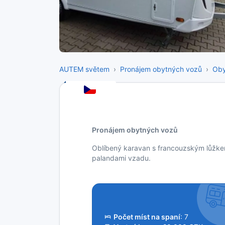
AUTEM světem
Pronájem obytných vozů
Oby
Pronájem obytných vozů
Oblíbený karavan s francouzským lůžke
palandami vzadu.
Počet míst na spaní
: 7