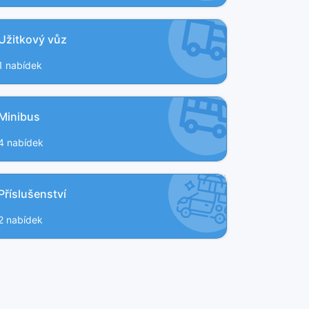
Užitkový vůz
1 nabídek
Minibus
4 nabídek
Příslušenství
2 nabídek