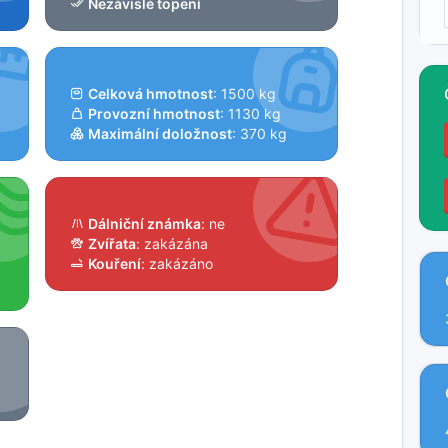
Nezávislé topení
Celková hmotnost
: 1500 kg
Provozní hmotnost
: 1130 kg
Maximální doložnost
: 370 kg
Dálniční známka
: ne
Zvířata
: zakázána
Kouření
: zakázáno