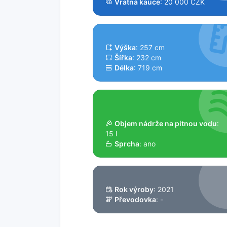
Vratná kauce
: 20 000 CZK
Výška
: 257 cm
Šířka
: 232 cm
Délka
: 719 cm
Objem nádrže na pitnou vodu
:
15 l
Sprcha
: ano
Rok výroby
: 2021
Převodovka
: -