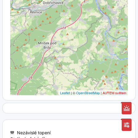
Leaflet
| ©
OpenStreetMap
|
AUTEM světem
Nezávislé topení