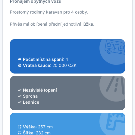
Pronájem obytných vozů
Prostorný rodinný karavan pro 4 osoby.
Přívěs má oblíbená přední jednotlivá lůžka.
Počet míst na spaní
: 4
Vratná kauce
: 20 000 CZK
Nezávislé topení
Sprcha
Lednice
Výška
: 257 cm
Šířka
: 232 cm