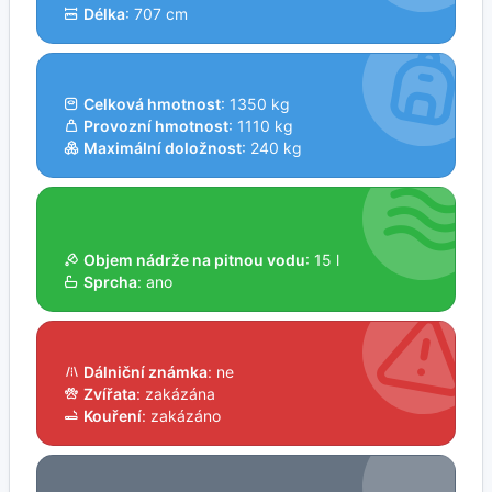
Délka
: 707 cm
Celková hmotnost
: 1350 kg
Provozní hmotnost
: 1110 kg
Maximální doložnost
: 240 kg
Objem nádrže na pitnou vodu
: 15 l
Sprcha
: ano
Dálniční známka
: ne
Zvířata
: zakázána
Kouření
: zakázáno