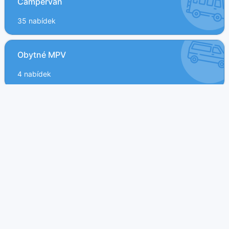
Campervan
35 nabídek
Obytné MPV
4 nabídek
Obytný vůz
142 nabídek
Obytný přívěs
37 nabídek
Minikaravan