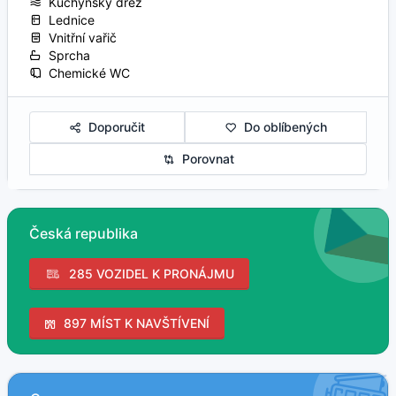
Kuchyňský dřez
Lednice
Vnitřní vařič
Sprcha
Chemické WC
Doporučit
Do oblíbených
Porovnat
Česká republika
285 VOZIDEL K PRONÁJMU
897 MÍST K NAVŠTÍVENÍ