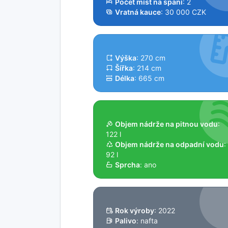
Počet míst na spaní
: 2
Vratná kauce
: 30 000 CZK
Výška
: 270 cm
Šířka
: 214 cm
Délka
: 665 cm
Objem nádrže na pitnou vodu
:
122 l
Objem nádrže na odpadní vodu
:
92 l
Sprcha
: ano
Rok výroby
: 2022
Palivo
: nafta