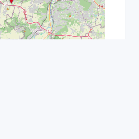
Leaflet
| ©
OpenStreetMap
|
AUTEM světem