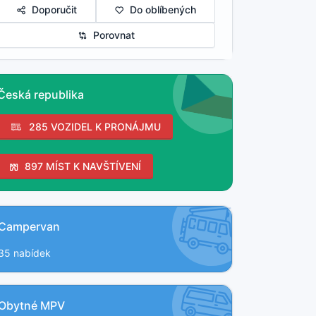
Doporučit
Do oblíbených
Porovnat
Česká republika
285 VOZIDEL K PRONÁJMU
897 MÍST K NAVŠTÍVENÍ
Campervan
35 nabídek
Obytné MPV