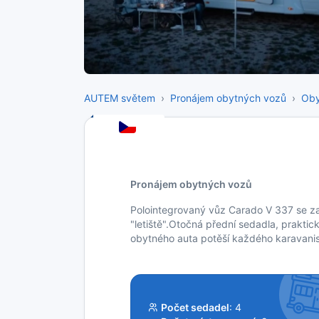
AUTEM světem
Pronájem obytných vozů
Oby
Pronájem obytných vozů
Polointegrovaný vůz Carado V 337 se za
"letiště".Otočná přední sedadla, prakti
obytného auta potěší každého karavanis
Počet sedadel
: 4