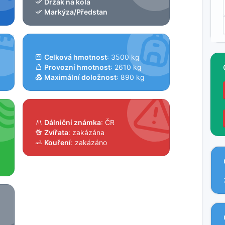
Držák na kola
Markýza/Předstan
Celková hmotnost
: 3500 kg
Provozní hmotnost
: 2610 kg
Maximální doložnost
: 890 kg
Dálniční známka
: ČR
Zvířata
: zakázána
Kouření
: zakázáno