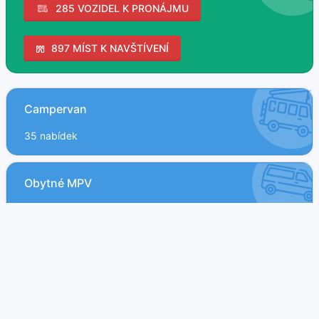
285 VOZIDEL K PRONÁJMU
897 MÍST K NAVŠTÍVENÍ
Campervan
35 nabídek
Obytné MPV
4 nabídek
Obytný vůz
142 nabídek