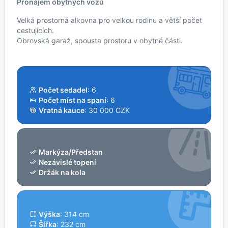
Pronájem obytných vozů
Velká prostorná alkovna pro velkou rodinu a větší počet
cestujících.
Obrovská garáž, spousta prostoru v obytné části.
Počet sedadel
: 6
Počet míst na spaní
: 6
Vratná kauce
: 30 000 CZK
Markýza/Předstan
Nezávislé topení
Držák na kola
Výška
: 314 cm
Šířka
: 232 cm